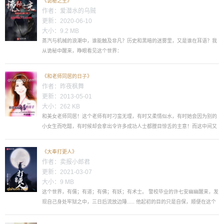
《诡秘之主》
作者：
爱潜水的乌贼
更新：2020-06-10
大小：9.2 MB
蒸汽与机械的浪潮中，谁能触及非凡？历史和黑暗的迷雾里，又是谁在耳语？我
从诡秘中醒来，睁眼看见这个世界：
枪械，大炮，巨舰，飞空艇，差分机；魔药，占卜，诅咒，倒吊人，封印物……
光明依旧照耀，神秘从未远离，这是一段“愚者”的传说。...
《和老师同居的日子》
作者：
昨夜枫舞
更新：2013-05-01
大小：262 KB
和美女老师同居！这个老师有时刁蛮无理，有时又柔情似水，有时她会因为别的
小女生而吃醋，有时候却会拿出令许多成功人士都膛目惊舌的主意！而这中间又
掺杂着他和校花、美女警官甚至一个黑社会大姐的情事，到底结局如何，让我们
拭目以待！ 第一章：开学 “唰唰唰……”整个教室里面安安静静的除了粉
《大奉打更人》
笔在黑板上不停的滑动着，讲台上站着一位叫做白静的女教师，只见白静身...
作者：
卖报小郎君
更新：2021-03-07
大小：9 MB
这个世界，有儒；有道；有佛；有妖；有术士。 警校毕业的许七安幽幽醒来，发
现自己身处牢狱之中，三日后流放边陲..... 他起初的目的只是自保，顺便在这个
没有人权的社会里当个富家翁悠闲度日。 ...... 多年后，许七安回首前尘，身后是
早已逝去的敌人和朋友，以及累累白骨。 滚滚长江东逝水，浪花淘尽英雄，是非