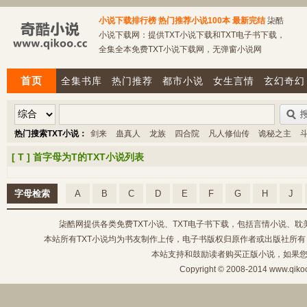
小说下载排行榜
热门推荐小说100本
最新完结
柒酷
小说下载网：提供TXT小说下载和TXT电子书下载，
全集全本免费TXT小说下载网，无弹窗小说网
首页
全集书库
热门推荐
都市小说
女生言情
玄幻奇幻
热门搜索TXT小说：
剑来
蛊真人
龙族
四合院
凡人修仙传
诡秘之主
[ T ] 首字母为T的TXT小说列表
字母检索
A
B
C
D
E
F
G
H
J
柒酷网提供各类免费TXT小说、TXT电子书下载，包括言情小说、耽
本站所有TXT小说均为书友制作上传，电子书版权归原作者或出版社所有，如侵犯
本站支持和鼓励读者购买正版小说，如果您喜
Copyright © 2008-2014
www.qikoo