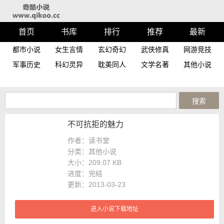
首页
书库
排行
推荐
最新
都市小说
女生言情
玄幻奇幻
武侠修真
网游竞技
军事历史
科幻灵异
耽美同人
文学名著
其他小说
不可抗拒的魅力
作者：读书堂
分类：其他小说
大小：
209.07 KB
进度：
完结
更新：2013-03-23
进入小说下载地址