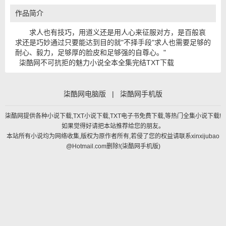
作品简介
求人也有技巧，用道义还是用人心来征服对方，是百般哀
求还是巧妙通过只要能达到目的就"不择手段"求人也需要足够的
耐心、毅力，足够厚的脸皮和足够强的自尊心。"
柒酷网不可抗拒的魅力小说全本全集完结TXT下载
柒酷网电脑版
|
柒酷网手机版
柒酷网提供各种小说下载,TXT小说下载,TXT电子书免费下载,等热门全集小说下载!
如果觉得好请把本站推荐给您的朋友。
本站所有小说均为网络收集,版权为原作者所有,若侵了您的权益请联系xinxijubao
@Hotmail.com删除!(
柒酷网手机版
)